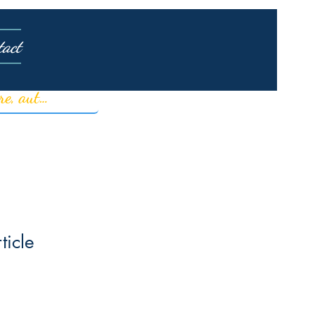
tact
ticle