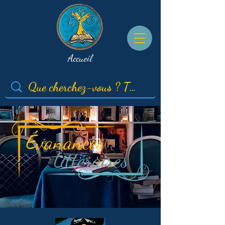
Accueil
É
vanances
L
ittéraires