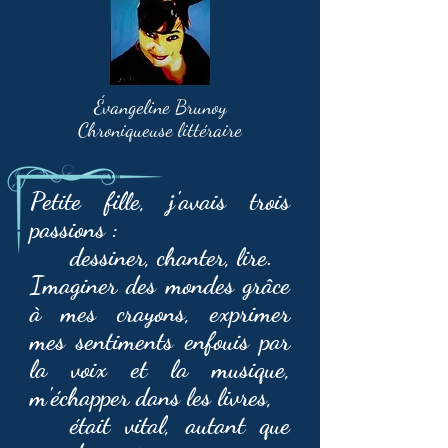
Évangeline Brunoy
Chroniqueuse littéraire
Petite fille, j'avais trois
passions :
dessiner, chanter, lire.
Imaginer des mondes grâce
à mes crayons, exprimer
mes sentiments enfouis par
la voix et la musique,
m'échapper dans les livres,
était vital, autant que